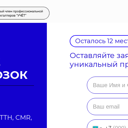
Осталось 12 мес
Оставляйте за
Е
уникальный п
ОЗОК
 ТТН, CMR,