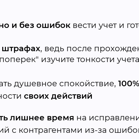
но и без ошибок
вести учет и го
о штрафах
, ведь после прохожде
 поперек" изучите тонкости учет
ать душевное спокойствие,
100%
ности
своих действий
ить лишнее время
на исправлени
й с контрагентами из-за ошибо