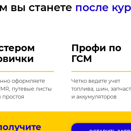
м вы станете
после кур
стером
Профи по
рвички
ГСМ
нно оформляете
Четко ведете учет
CMR, путевые листы
топлива, шин, запчас
ы простоя
и аккумуляторов
получите