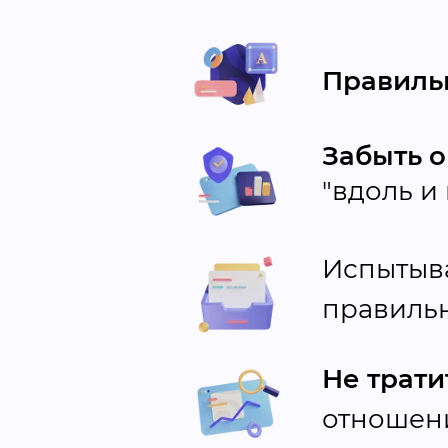
Правиль
Забыть 
"вдоль и
Испытыв
правиль
Не трат
отношени