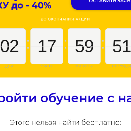
ОСТАВИТЬ ЗАЯВ
 до - 40%
ДО ОКОНЧАНИЯ АКЦИИ
:
:
:
02
17
59
50
ДНИ
ЧАСЫ
МИНУТЫ
СЕКУНД
ройти обучение с н
Этого нельзя найти бесплатно: