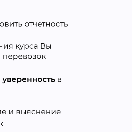
товить отчетность
ния курса Вы
а перевозок
 уверенность
в
е и выяснение
к