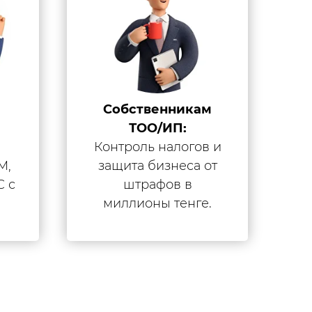
Собственникам
ТОО/ИП:
Контроль налогов и
М,
защита бизнеса от
С с
штрафов в
миллионы тенге.