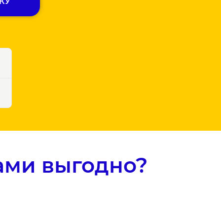
КУ
Ы
ами выгодно?