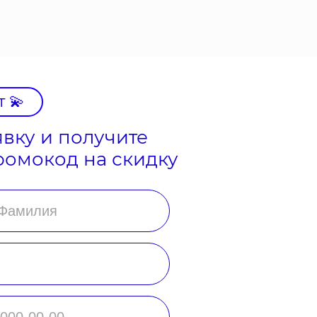
т 💫
явку и получите
ромокод на скидку