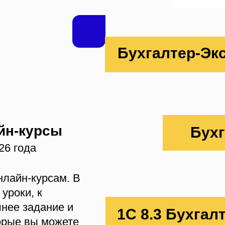
Бухгалтер-Эк
йн-курсы
Бух
26 года
нлайн-курсам. В
уроки, к
нее задание и
1С 8.3 Бухгал
орые вы можете