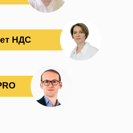
ет НДС
 PRO