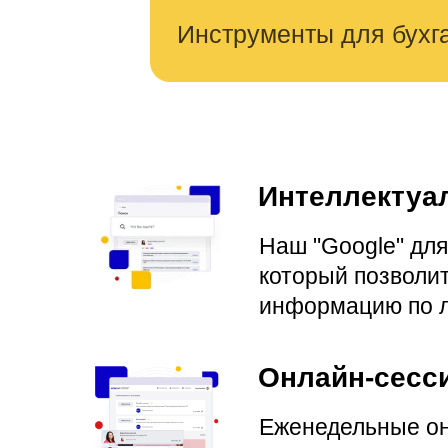
Инструменты для бухг
Интеллектуа
Наш "Google" для
который позволи
информацию по 
Онлайн-сесс
Еженедельные о