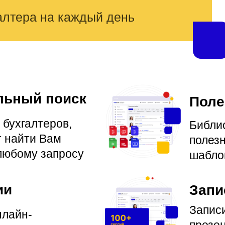
алтера на каждый день
льный поиск
Поле
 бухгалтеров,
Библио
т найти Вам
полезн
любому запросу
шабло
ии
Запи
Запис
нлайн-