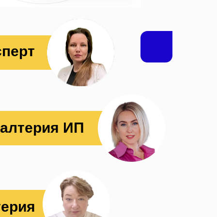
сперт
галтерия ИП
терия