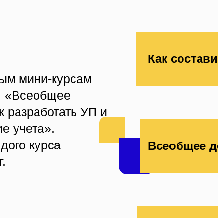
Как состав
вым мини-курсам
е: «Всеобщее
к разработать УП и
е учета».
дого курса
Всеобщее д
г.