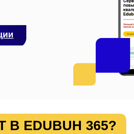
ции
Т В EDUBUH 365?