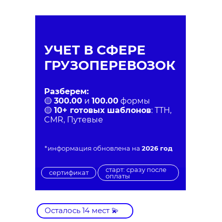
УЧЕТ В СФЕРЕ
ГРУЗОПЕРЕВОЗОК
Разберем:
🟡
300.00
и
100.00
формы
🟡
10+ готовых шаблонов
: ТТН,
CMR, Путевые
*информация обновлена на
2026 год
старт: сразу после
сертификат
оплаты
Осталось 14 мест 💫