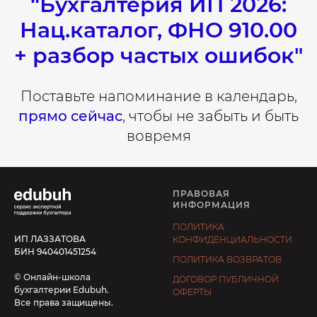
"
Бухгалтерия ИП 2026:
Нац.каталог, ФНО 910.00
+ разбор частых ошибок"
Поставьте напоминание в календарь,
прямо сейчас
, чтобы не забыть и быть
вовремя
ПРАВОВАЯ
ИНФОРМАЦИЯ
ПОЛИТИКА
ИП ЛАЗЗАТОВА
КОНФИДЕНЦИАЛЬНОСТИ
БИН 940401451254
ПОЛИТИКА ВОЗВРАТОВ
© Онлайн-школа
ДОГОВОР ПУБЛИЧНОЙ
бухгалтерии Edubuh.
ОФЕРТЫ
Все права защищены.