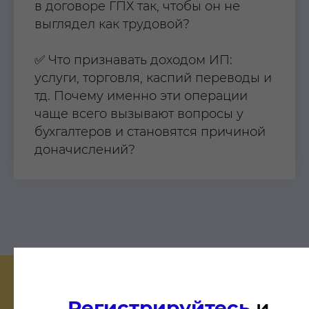
в договоре ГПХ так, чтобы он не
выглядел как трудовой?
✅ Что признавать доходом ИП:
услуги, торговля, каспий переводы и
тд. Почему именно эти операции
чаще всего вызывают вопросы у
бухгалтеров и становятся причиной
доначислений?
Регистрируйтесь
и
БРОНИРУЙТЕ УЧАСТИЕ