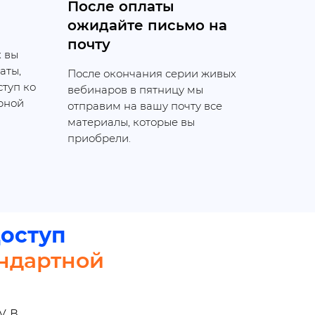
После оплаты
ожидайте письмо на
почту
 вы
аты,
После окончания серии живых
туп ко
вебинаров в пятницу мы
рной
отправим на вашу почту все
материалы, которые вы
приобрели.
оступ
андартной
у в