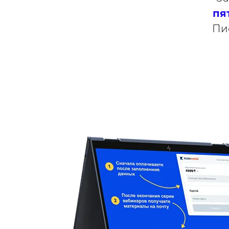
пя
Пи