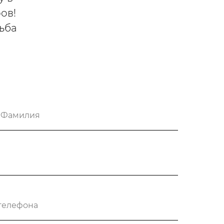
ов!
ьба