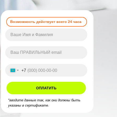
Возможность действует всего 24 часа
ии к
Пожизненны
🎁
м
доступ к запи
+7
ОПЛАТИТЬ
*вводите данные так, как они должны быть
указаны в сертификате.