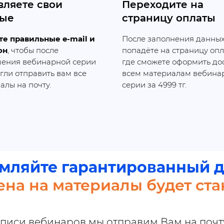
вляете свои
Переходите на
ые
страницу оплаты
е правильные e-mail и
После заполнения данных
он
, чтобы после
попадёте на страницу опл
ения вебинарной серии
где сможете оформить дос
гли отправить вам все
всем материалам вебина
алы на почту.
серии за 4999 тг.
мляйте гарантированный д
ена на материалы будет ст
писи вебинаров мы отправим Вам на почт