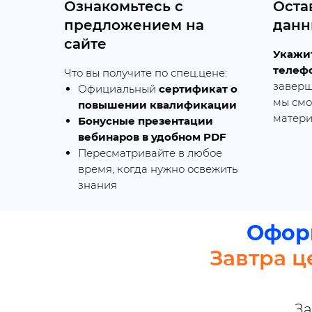
Ознакомьтесь с
Оста
предложением на
данн
сайте
Укажит
телеф
Что вы получите по спец.цене:
заверш
Официальный
сертификат о
мы смо
повышении квалификации
матери
Бонусные презентации
вебинаров в удобном PDF
Пересматривайте в любое
время, когда нужно освежить
знания
Офор
Завтра ц
За