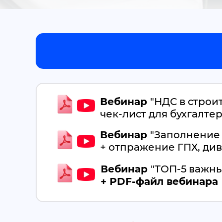
Вебинар
"НДС в строи
чек-лист для бухгалте
Вебинар
"Заполнение 
+ отпражение ГПХ, ди
Вебинар
"ТОП-5 важны
+ PDF-файл вебинара