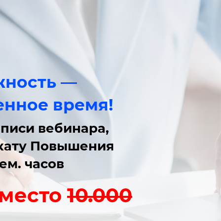
жность —
енное время!
Презентац
🧑‍💻
писи вебинара,
вебинара
кату
Повышения
ем. часов
вместо
10.000