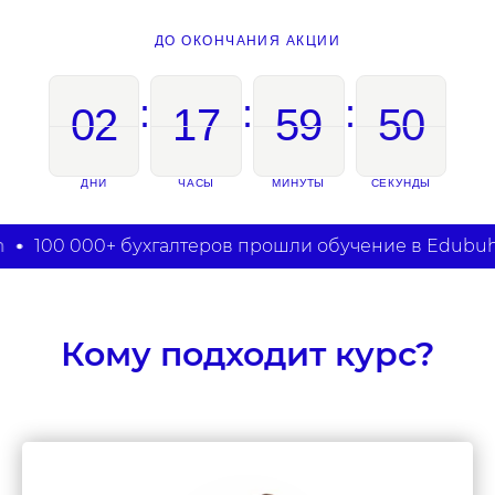
ДО ОКОНЧАНИЯ АКЦИИ
:
:
:
02
17
59
49
ДНИ
ЧАСЫ
МИНУТЫ
СЕКУНДЫ
00 000+ бухгалтеров прошли обучение в Edubuh
1
Кому подходит курс?