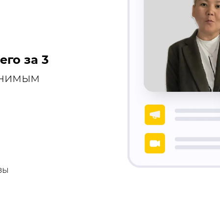
го за 3
енимым
зы